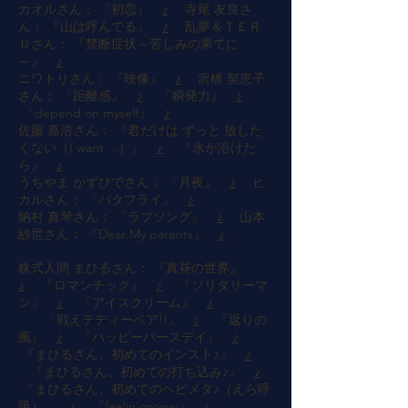
カオルさん： 『初恋』
♪
寺尾 友良さ
ん： 『山は呼んでる』
♪
乱夢＆ＴＥＲ
Ｕさん： 『禁断症状～苦しみの果てに
～』
♪
ニワトリさん： 『映像』
♪
沢橋 契恵子
さん： 『距離感』
♪
『瞬発力』
♪
『depend on myself』
♪
佐藤 嘉浩さん： 『君だけは ずっと 放した
くない（I want ...）』
♪
『氷が溶けた
ら』
♪
うちやま かずひでさん： 『月夜』
♪
ヒ
カルさん： 『バタフライ』
♪
納村 真琴さん： 『ラブソング』
♪
山本
紗世さん： 『Dear My parents』
♪
株式人間 まひるさん： 『真昼の世界』
♪
『ロマンチック』
♪
『ソリタリーマ
ン』
♪
『アイスクリーム』
♪
『戦えテディーベア!!』
♪
『返りの
風』
♪
『ハッピーバースデイ』
♪
『まひるさん、初めてのインスト♪』
♪
『まひるさん、初めての打ち込み♪』
♪
『まひるさん、初めてのヘビメタ♪（えら呼
吸）』
♪
『feelin'groovy』
♪